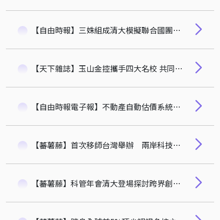
【自由時報】三姝組成清大模擬聯合國團隊 勇獲國際評審特別獎
【天下雜誌】玉山金控攜手四大名校 共同推動玉山學術獎
【自由時報電子報】不動產自動估價系統公益性平台免費查詢 清華計財系林哲群教授
【蕃薯藤】首次移師台灣舉辦 兩岸科技管理學術年會21日在清大隆重登場
【蕃薯藤】科管年會清大登場探討跨界創新 院士論壇探討產學合作與高教轉型