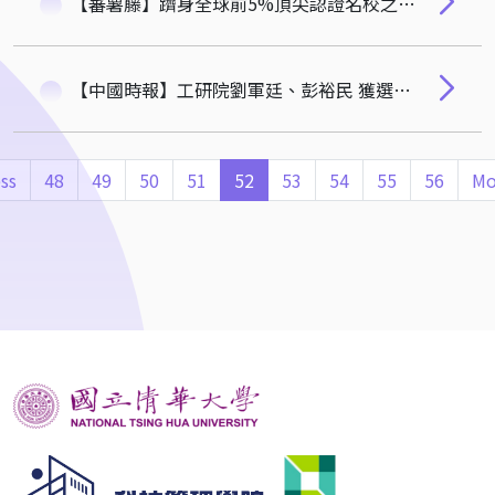
【蕃薯藤】躋身全球前5%頂尖認證名校之列 清華大學通過AACSB認證
【中國時報】工研院劉軍廷、彭裕民 獲選科技管理學會院士-張元杰老師
ss
48
49
50
51
52
53
54
55
56
Mo