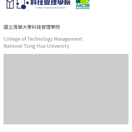
國立清華大學科技管理學院
College of Technology Management
National Tsing Hua University