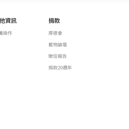
他資訊
捐款
備操作
厚德會
載物論壇
徵信報告
捐款20週年