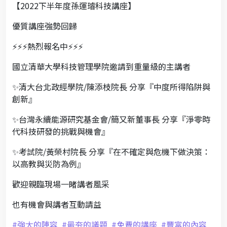
【2022下半年度孫運璿科技講座】
優質講座強勢回歸
⚡⚡⚡
熱烈報名中
⚡⚡⚡
國立清華大學科技管理學院邀請到重量級的主講者
✨
清大台北政經學院/陳添枝院長 分享『中度所得陷阱與
創新』
✨
台灣永續能源研究基金會/簡又新董事長 分享『淨零時
代科技研發的挑戰與機會』
✨
考試院/黃榮村院長 分享『在不確定與危機下做決策：
以高教與災防為例』
歡迎親臨現場一睹講者風采
也有機會與講者互動請益
#
強大的陣容
#
最夯的議題
#
免費的講座
#
豐富的內容