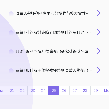
清華大學運動科學中心與桃竹苗校友會共同主辦運動科技論壇『AI X 運動---運動科技與健康的創新融合』
恭賀! 科管所錢克暄老師榮獲科管院113年度新進人員研究獎
113年度科管院厚德會傑出研究獎得獎名單
恭賀! 服科所王俊程教授榮獲清華大學傑出導師獎
ss
21
22
23
24
25
26
27
28
29
Mo