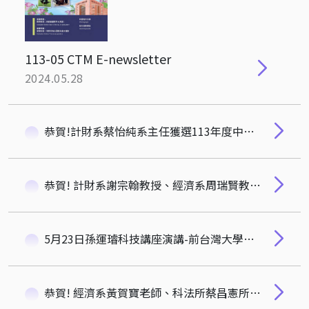
113-05 CTM E-newsletter
2024.05.28
恭賀!計財系蔡怡純系主任獲選113年度中山大學管理學院傑出校友
恭賀! 計財系謝宗翰教授、經濟系周瑞賢教授榮獲112學年度校教師傑出教學獎
5月23日孫運璿科技講座演講-前台灣大學校長、經濟學家孫震，講題:等閒識得東風面，當亞當·史密斯遇見孔子
恭賀! 經濟系黃賀寶老師、科法所蔡昌憲所長、服科所雷松亞特聘教授榮獲113年度科管院研究獎