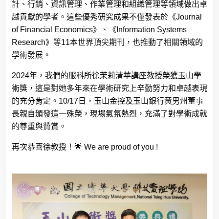
計、行銷、資訊管理、作業管理和組織管理等領域做出卓
越貢獻的學者。這些優秀研究成果不僅發表於《
Journal
of Financial Economics
》、《
Information Systems
Research
》等
11
本世界頂尖期刊，也推動了相關領域的
學術發展。
2024
年，我們的服科所徐茉莉清華講座教授榮獲玉山學
術獎，這是對她多年來在學術研究上辛勤努力和卓越表現
的充分肯定。
10/17
日，玉山金控及玉山銀行黃男州董事
長親自頒發這一殊榮，現場氣氛熱烈，充滿了對學術成就
的尊重與贊賞。
再次恭喜徐教授！
🌟
We are proud of you !