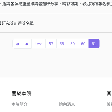
座，邀請各領域重量級講者蒞臨分享，精彩可期，歡迎踴躍報名參
員研究獎』得獎名單
Less
57
58
59
60
61
關於本院
其
本院簡介
院內消息
設