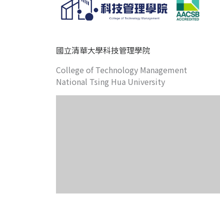
國立清華大學科技管理學院
College of Technology Management
National Tsing Hua University