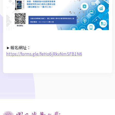
►報名網址：
https://forms.gle/feHo6jRkvNmSFB1N6