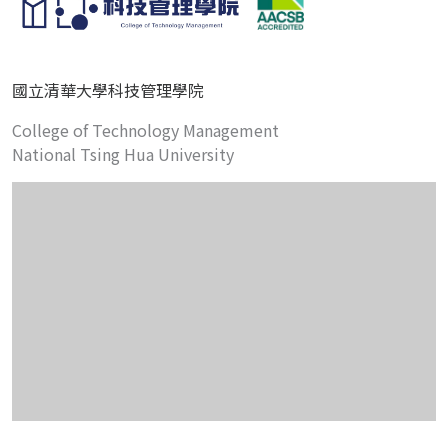
國立清華大學科技管理學院
College of Technology Management
National Tsing Hua University