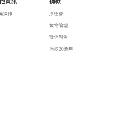
他資訊
捐款
備操作
厚德會
載物論壇
徵信報告
捐款20週年