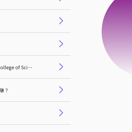
科管院胡國琳榮譽教授歷史性捐贈，紐澤西理工學院科學與文理學院更名為「Jordan Hu College of Science and Liberal Arts」
賺？