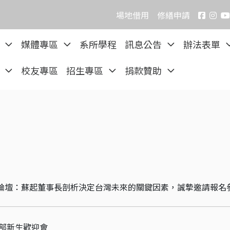
場地借用
修繕申請
院
媒體專區
系所學程
訊息公告
辦法表單
區
校友專區
招生專區
捐款贊助
師論壇：蘇起董事長剖析決定台灣未來的關鍵因素，誠摯邀請報名
學部新生歡迎會