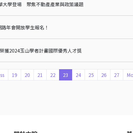
清華大學登場 聚焦不動產產業與政策議題
網路年會開放學生報名！
授榮獲2024玉山學者計畫國際優秀人才獎
ss
19
20
21
22
23
24
25
26
27
Mo