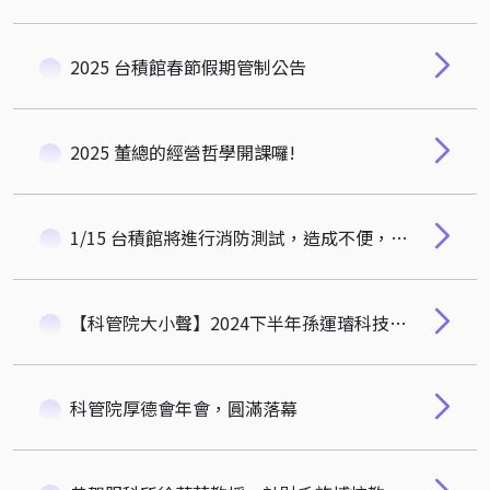
2025 台積館春節假期管制公告
2025 董總的經營哲學開課囉!
1/15 台積館將進行消防測試，造成不便，敬請見諒!
【科管院大小聲】2024下半年孫運璿科技講座｜花敬群、朱平、陳威明、游錫堃、童子賢
科管院厚德會年會，圓滿落幕