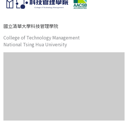
國立清華大學科技管理學院
College of Technology Management
National Tsing Hua University