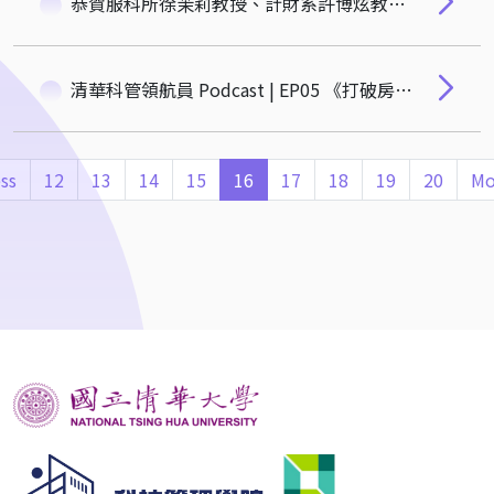
恭賀服科所徐茉莉教授、計財系許博炫教授榮獲2024 玉山學術獎
清華科管領航員 Podcast | EP05 《打破房市迷思！張金鶚教授揭露台灣高房價的真相與解方》
ss
12
13
14
15
16
17
18
19
20
Mo