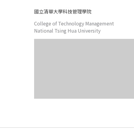
國立清華大學科技管理學院
College of Technology Management
National Tsing Hua University