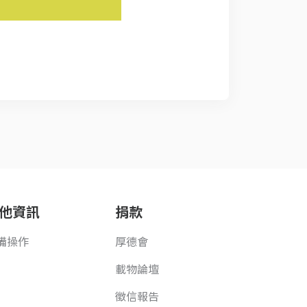
他資訊
捐款
備操作
厚德會
載物論壇
徵信報告