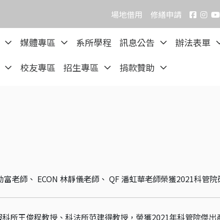
場地借用
修繕申請
院
媒體專區
系所學程
訊息公告
辦法表單
區
校友專區
招生專區
捐款贊助
 林勤富老師、 ECON 林靜儀老師、 QF 潘虹華老師榮獲2021科管
科所王俊程教授、科法所范建得教授，榮獲2021年科管院傑出