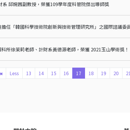
財系 邱婉茜副教授，榮獲109學年度科管院傑出導師獎
邀擔任「韓國科學技術院創新與技術管理研究所」之國際諮議委
科所徐茉莉老師、計財系黃德源老師，榮獲 2021玉山學術獎！
Less
13
14
15
16
17
18
19
20
2