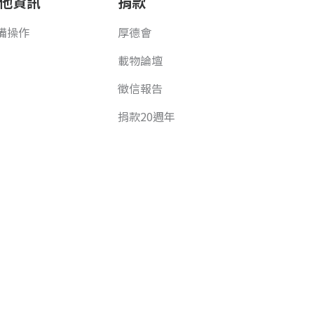
他資訊
捐款
備操作
厚德會
載物論壇
徵信報告
捐款20週年