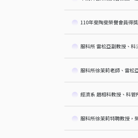
110年斐陶斐榮譽會員得
服科所 雷松亞副教授、科
經濟系 趙相科教授、科管
服科所徐茉莉特聘教授，榮