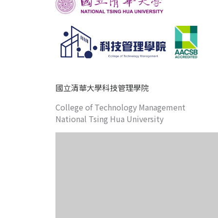
國立清華大學科技管理學院
College of Technology Management
National Tsing Hua University