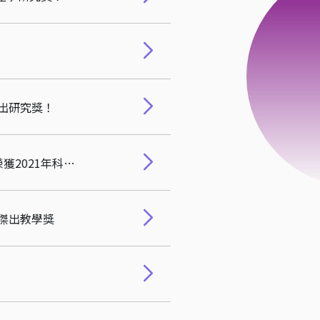
傑出研究獎！
服科所徐茉莉老師、雷松亞老師、科管所劉玉雯老師、謝英哲老師、計財系邱婉茜老師，榮獲2021年科管院鼓勵投稿頂尖期刊獎勵！
院傑出教學獎