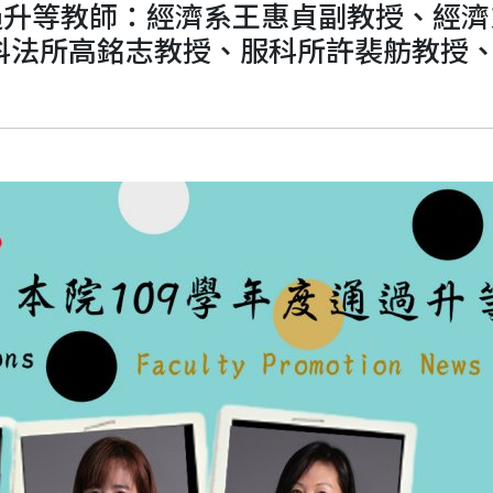
通過升等教師：經濟系王惠貞副教授、經
科法所高銘志教授、服科所許裴舫教授