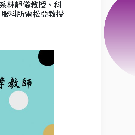
濟系林靜儀教授、科
、服科所雷松亞教授