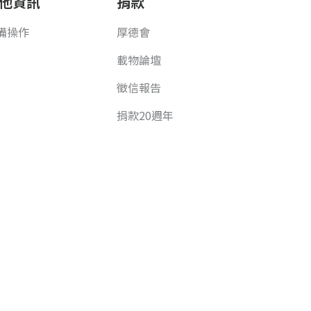
他資訊
捐款
備操作
厚德會
載物論壇
徵信報告
捐款20週年