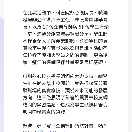
在此次活動中，科管院彭心儀院長、職涯
發展辦公室洪淳琦主任、厚德會唐迎華會
長，以及 17 位企業導師與 51 位學生齊聚
一堂，透過分組交流與經驗分享，學生們
不僅更深入了解產業趨勢，也從導師的真
實故事中獲得寶貴的啟發與建議。活動不
僅拉近了導師與學員之間的距離，更為後
續一整年的導師陪伴計畫奠定良好基礎。
感謝熱心校友學長姐們的大力支持，讓學
生能在尚未踏出校園前，就先行接觸並體
驗職場的真實樣貌，預備未來可能的發展
方向。這不僅展現了科管院與清華校友網
絡間的緊密連結，也成為學生就讀科管院
期間中最寶貴的資源。
想進一步了解「企業導師領航計畫」嗎？