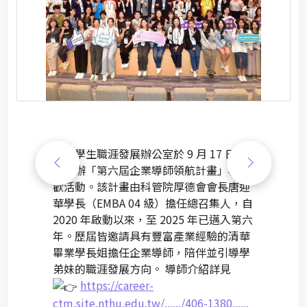
本院學生職涯發展辦公室於 9 月 17 日晚
間舉辦「第六屆企業導師領航計畫」相見
歡活動。該計畫由科管院厚德會會長唐迎
華學長（EMBA 04 級）擔任總召集人，自
2020 年啟動以來，至 2025 年已邁入第六
年。歷屆皆邀請具有豐富產業經驗的清華
畢業學長姐擔任企業導師，陪伴並引導學
弟妹的職涯發展方向。 導師介紹詳見
https://career-
ctm.site.nthu.edu.tw/....../406-1380......