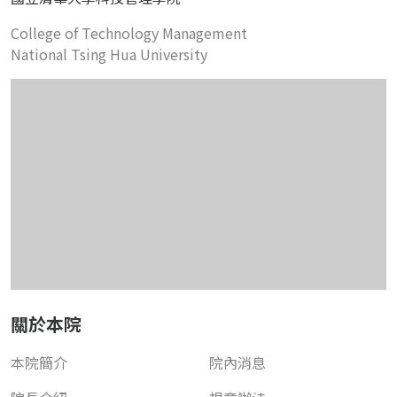
College of Technology Management
National Tsing Hua University
關於本院
本院簡介
院內消息