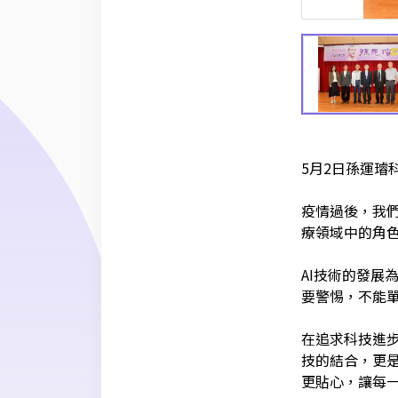
5
月
2
日孫運璿
疫情過後，我
療領域中的角
AI技術的發展
要警惕，不能
在追求科技進
技的結合，更
更貼心，讓每