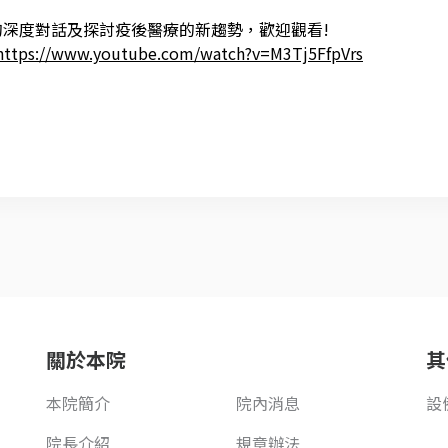
的深度對話及探討疫後醫療的新趨勢，歡迎觀看
!
https://www.youtube.com/watch?v=M3Tj5FfpVrs
關於本院
其
本院簡介
院內消息
設
院長介紹
規章辦法