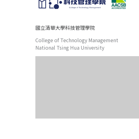
國立清華大學科技管理學院
College of Technology Management
National Tsing Hua University