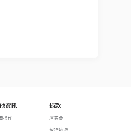
他資訊
捐款
備操作
厚德會
載物論壇