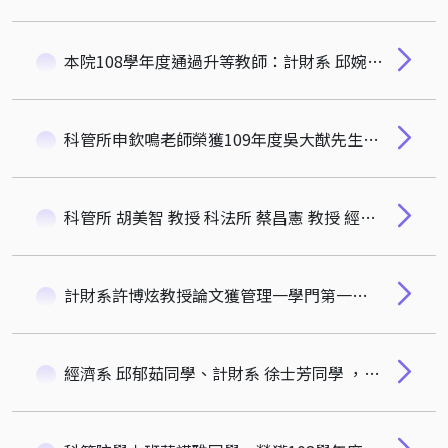
本院108學年度通過升等教師：計財系 邱婉茜副教授、科管所 王振源副教授、科管所 申欽鳴副教授！
科管所申欽鳴老師榮獲109年度吳大猷先生紀念獎
科管所 胡美智 教授 科法所 蔡昌憲 教授 經濟系 楊睿中 助理教授 榮獲109年厚德會傑出研究獎
計財系許博炫教授論文獲管理一學門第一級學術期刊Research Policy接受發表
經濟系 邱郁茹同學、計財系 徐士芳同學 ，榮獲科管院厚德會傑出學生獎