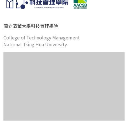
國立清華大學科技管理學院
College of Technology Management
National Tsing Hua University