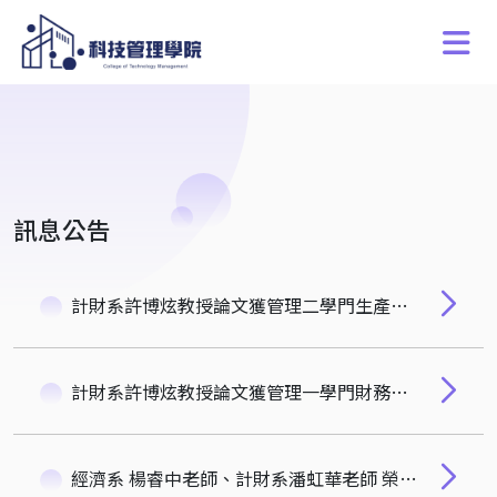
訊息公告
計財系許博炫教授論文獲管理二學門生產作業管理與計量方法期刊 Management Science 接受發表
計財系許博炫教授論文獲管理一學門財務管理國際期刊JFQA接受發表
經濟系 楊睿中老師、計財系潘虹華老師 榮獲清華大學109年度 新進人員研究獎