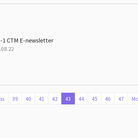
-1 CTM E-newsletter
.08.22
ss
39
40
41
42
43
44
45
46
47
Mo