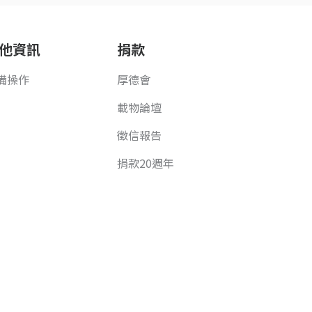
他資訊
捐款
備操作
厚德會
載物論壇
徵信報告
捐款20週年