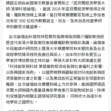
積館主辦由俞國華文教基金會贊助之「諾貝爾經濟學獎大
師 清華科管論壇」，邀請 2018 年諾貝爾經濟學獎得主保
羅‧羅默教授線上演講。當日現場實體聽眾及線上參加者
共有近 300 位校內教職員生、校友，及來自各地產學研
界的聽眾共襄盛舉。
此次論壇由科管院林哲群院長開場致詞簡介羅默教授經
歷並代表清大敬致謝忱後接續羅默教授精彩演講，論壇後
半段邀請中研院院士暨清大半導體學院林本堅院長及台北
政經學院陳添枝院長擔任與談人，由本院計財系暨玉山
學者許博炫教授主持討論，帶領大家針對大師演講主題
「科技創新與科技 業發展對經濟成長與社會福利之影響-
以新興國家為例」，以國際視野與觀點探討科技創新與經
濟發展對社會之影響，以及應該如何正視當前全球面對的
難題。此次論壇結合實體和線上方式參與，邀請國際級諾
貝爾大師與國內重量級專家學者進行深度跨域對話，除俾
利促進國內相關主題領域研究風氣， 同時亦大為提升本
地學術之國際化。