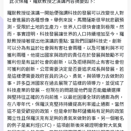
此次保羅‧羅默教授之演講內容摘要如下:
羅默教授從演講一開始便強調科技的發展可以改變世人對
社會進展的各種想像。舉例來說，馬爾薩斯很早就悲觀預
測，受限於土地的生產力，世界人口很快會達到極限。然
而，事實證明，科技發展讓世界的人口持續增加至今。羅
默教授接著提出他演講的重點: 當我們回顧科技史，創新
可以分為有益於社會與有害社會兩種，以及可獲利與不可
獲利兩種。他提出國家與政府的責任在於發展與鼓勵不可
獲利但是有益於社會的創新，以及拒絕與防止有害社會但
可獲利的創新。公眾需要決定是否要追求成長與發展，若
是這樣便需要政府官員的決心、勇氣，與領導力去做對的
事。許多亞洲國家在過去展現了這樣的領導力，並促成了
科技產業的發展 -- 但現在的問題是他們是否能繼續選擇
與堅持往正確的方向前進。以最近困擾全球的通膨為例，
在八零年代，保羅沃克堅持持續提高利率遏止通膨。當然
這不是受歡迎的政策，但是幸好聯邦儲備局有足夠的政策
獨立性且保羅沃克有足夠的勇氣來做對的事。另一個著名
的例子是氟利烴(CFC)，這項創新後來被證明會對大氣臭