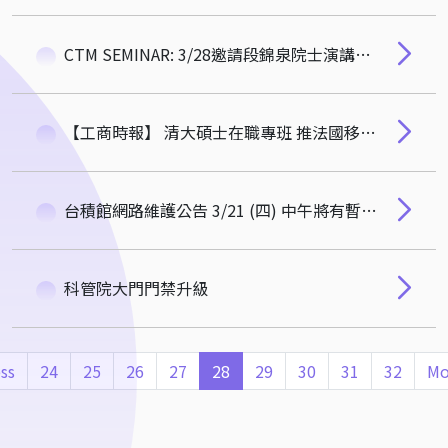
CTM SEMINAR: 3/28邀請段錦泉院士演講，歡迎參加!
【工商時報】 清大碩士在職專班 推法國移地學習
台積館網路維護公告 3/21 (四) 中午將有暫時性中斷服務，敬請見諒。
科管院大門門禁升級
ss
24
25
26
27
28
29
30
31
32
Mo