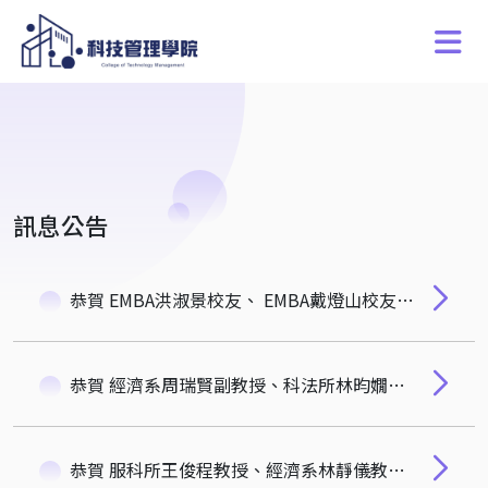
訊息公告
恭賀 EMBA洪淑景校友、 EMBA戴燈山校友榮獲112學年度科技管理學院傑出校友
恭賀 經濟系周瑞賢副教授、科法所林昀嫺副教授、服科所歐怡君副教授榮獲112學年度科管院傑出教學獎
恭賀 服科所王俊程教授、經濟系林靜儀教授、計財系潘虹華副教授榮獲112學年度科管院傑出導師獎