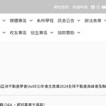
場地借用
修繕申請
院
媒體專區
系所學程
訊息公告
辦法表單
區
校友專區
招生專區
捐款贊助
畢業特輯 Q&A ，歡迎畢業生填寫!