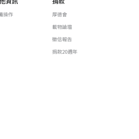
他資訊
捐款
備操作
厚德會
載物論壇
徵信報告
捐款20週年