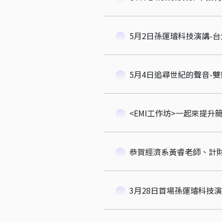
5月2日孫運璿科技演講-
5月4日追尋世紀的聲音-
<EMI工作坊>一起來提升
恭賀經濟系黃睿老師、計財
3月28日首場孫運璿科技