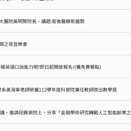
台大醫院吳明賢院長，講題:疫後醫療新趨勢
雙鋼之夜音樂會
簡報英語口說能力吧!即日起開放報名!(備免費餐點)
系黃海寧老師榮獲112學年度科管院兼任教師傑出教學獎
演講，邀請段錦泉院士，分享「金融學術研究轉戰人工智能創業