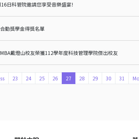
nch 4月16日科管院邀請您享受音樂盛宴!
一合勤獎學金得獎名單
 EMBA戴燈山校友榮獲112學年度科技管理學院傑出校友
ss
23
24
25
26
27
28
29
30
31
Mo