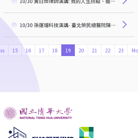
10/30 黃日燦律師演講: 我的人生拐點、選擇、和挑戰
10/30 孫運璿科技演講- 臺北榮民總醫院陳威明院長
ss
15
16
17
18
19
20
21
22
23
Mo