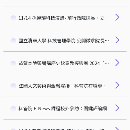
11/14 孫運璿科技演講- 前行政院院長、立法院院長 游錫堃
國立清華大學 科技管理學院 公開徵求院長候選人啟事
恭賀本院榮譽講座史欽泰教授榮獲 2024「君子科學家獎」
法國人文藝術與金融嫁接：科管院在職專班境外學習課程豐碩成果
科管院 E-News 課程校外參訪：關鍵評論網