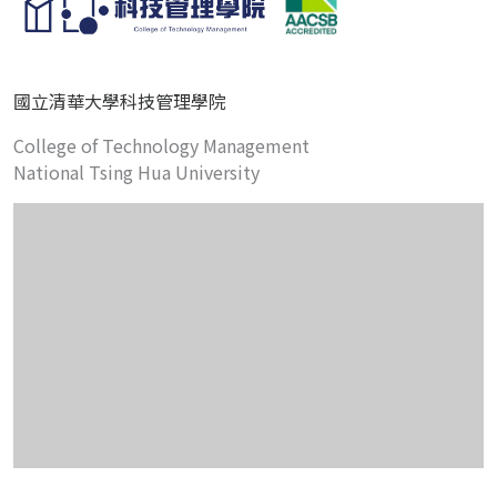
國立清華大學科技管理學院
College of Technology Management
National Tsing Hua University