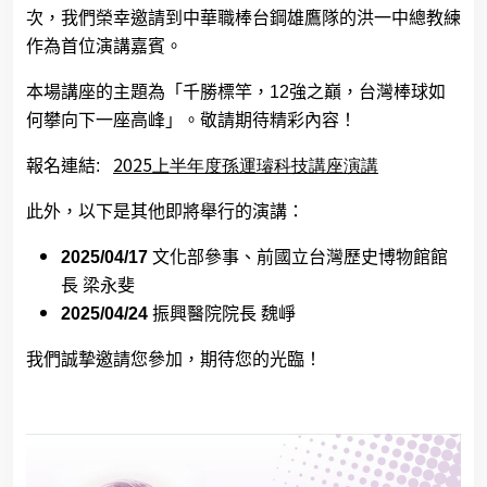
次，我們榮幸邀請到中華職棒台鋼雄鷹隊的洪一中總教練
作為首位演講嘉賓。
本場講座的主題為「千勝標竿，
12
強之巔，台灣棒球如
何攀向下一座高峰」。敬請期待精彩內容！
2025
報名連結
:
上半年度孫運璿科技講座演講
此外，以下是其他即將舉行的演講：
2025/04/17
文化部參事、前國立台灣歷史博物館館
長 梁永斐
2025/04/24
振興醫院院長 魏崢
我們誠摯邀請您參加，期待您的光臨！