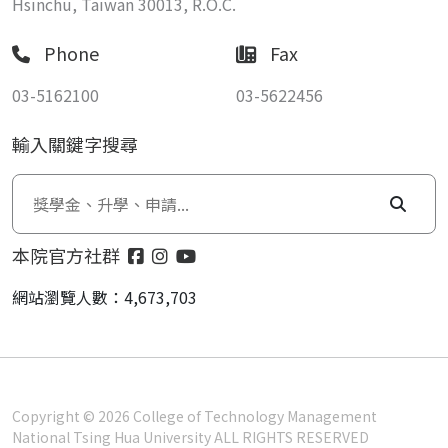
Hsinchu, Taiwan 30013, R.O.C.
Phone
Fax
03-5162100
03-5622456
輸入關鍵字搜尋
本院官方社群
網站瀏覽人數：4,673,703
Copyright © 2026 College of Technology Management
National Tsing Hua University ALL RIGHTS RESERVED