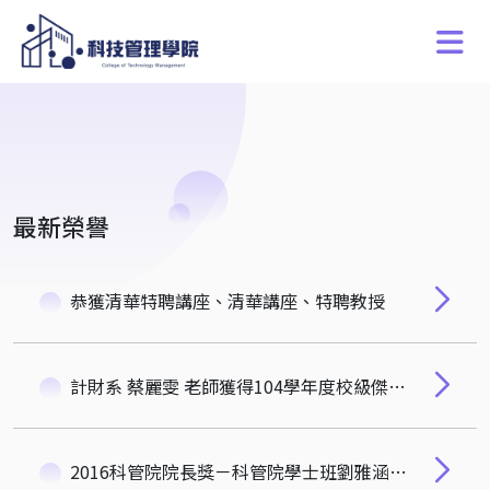
最新榮譽
恭獲清華特聘講座、清華講座、特聘教授
計財系 蔡麗雯 老師獲得104學年度校級傑出教學獎
2016科管院院長獎－科管院學士班劉雅涵、科管院學士班陳鎮宇、計財系陳映蓉