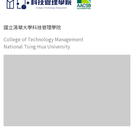
國立清華大學科技管理學院
College of Technology Management
National Tsing Hua University