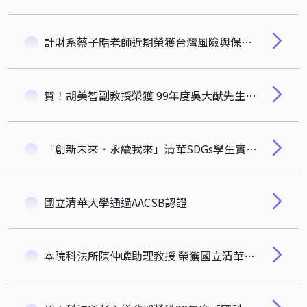
計財系蔡子晧老師近期榮獲台灣風險與保險學會第三屆「新進學者研究獎」
賀！胡美智副教授榮獲 99年度吳大猷先生紀念獎
「創新未來．永續我來」清華SDGs學生實踐計畫 成果發表會 獲獎名單公布！
國立清華大學通過AACSB認證
本院科法所陳仲嶙助理教授 榮獲國立清華大學99年度『第13屆新進人員研究獎』