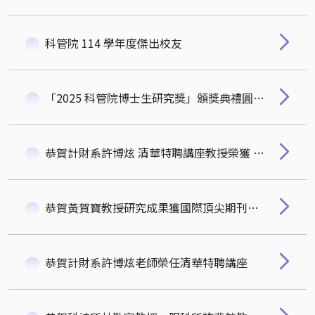
科管院 114 學年度傑出校友
「2025 科管院博士生研究獎」頒獎典禮圓滿落幕！
恭賀計財系許博炫 清華特聘講座教授榮獲 2025 玉山學術獎
恭賀黃賀寶教授研究成果獲國際頂尖期刊《Journal of Law and Economics》正式接受
恭賀計財系許博炫老師榮任清華特聘講座