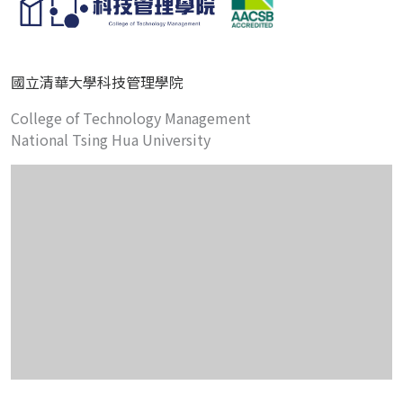
國立清華大學科技管理學院
College of Technology Management
National Tsing Hua University