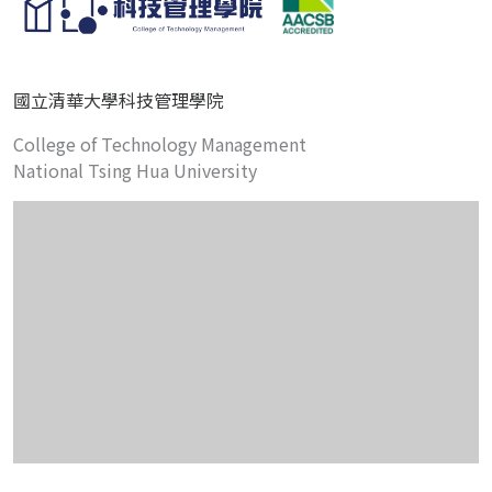
國立清華大學科技管理學院
College of Technology Management
National Tsing Hua University