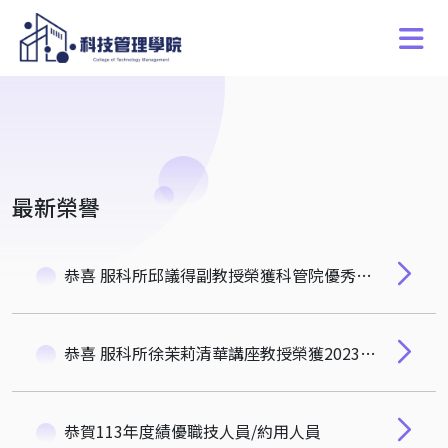
最新榮譽
恭喜 服科所邱議得副教授榮獲科管院優秀青年學者獎
恭喜 服科所徐茉莉清華講座教授榮獲2023玉山學術獎
恭賀113年度績優職技人員/約用人員