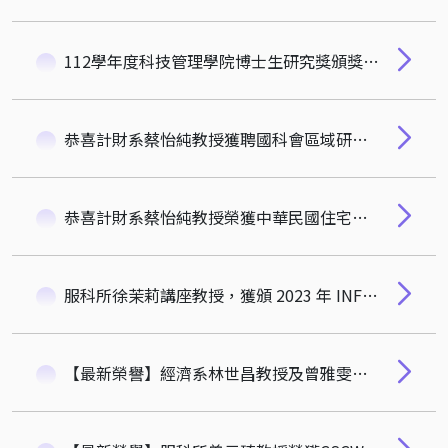
112學年度科技管理學院博士生研究獎頒獎典禮及發表會
恭喜計財系蔡怡純教授獲聘國科會區域研究及地理學門召集人
恭喜計財系蔡怡純教授榮獲中華民國住宅協會學術貢獻獎
服科所徐茉莉講座教授，獲頒 2023 年 INFORMS資訊系統學會傑出院士獎
【最新榮譽】經濟系林世昌教授及曾雅雯博士生文章獲刊 Simago Q1 期刊 Studies in Higher Education