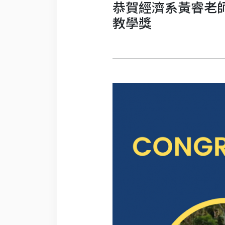
恭賀經濟系黃睿老
教學獎