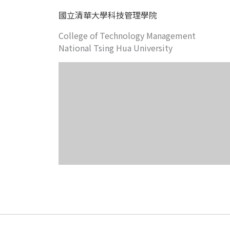
國立清華大學科技管理學院
College of Technology Management
National Tsing Hua University