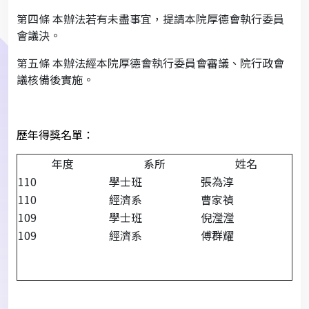
第四條 本辦法若有未盡事宜，提請本院厚德會執行委員
會議決。
第五條 本辦法經本院厚德會執行委員會審議、院行政會
議核備後實施。
歷年得獎名單：
年度
系所
姓名
110
學士班
張為淳
110
經濟系
曹家禎
109
學士班
倪瀅瀅
109
經濟系
傅群耀