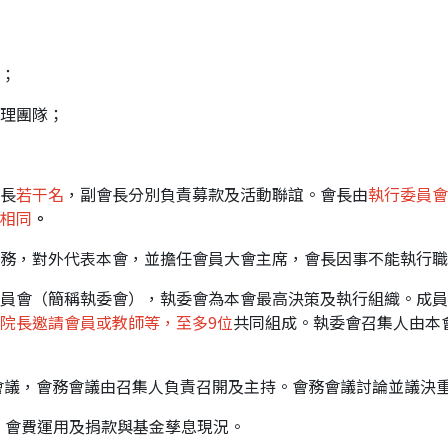
；
理團隊；
長
若干名
，副會長分別負責募款及活動聯誼。會長由
執行委員會
相同
。
務，對外代表本會，並擔任會員大會主席，會長因事不能執行職
員會（簡稱執委會），執委會為本會最高決策及執行組織。成員
院長邀請會員或教師等，至多9位
共同組成。執委會召集人由本
會議，會務會議由召集人負責召開及主持。會務會議討論並議決
、會費運用及捐款與基金孳息現況。