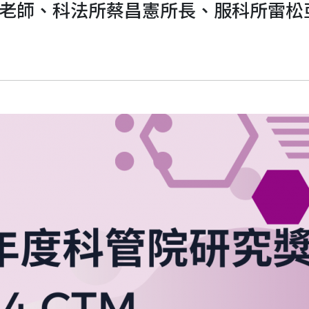
寶老師、科法所蔡昌憲所長、服科所雷松