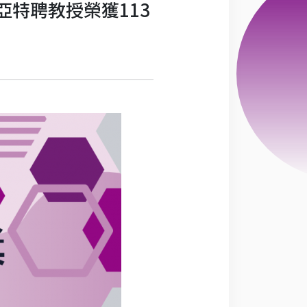
亞特聘教授榮獲113