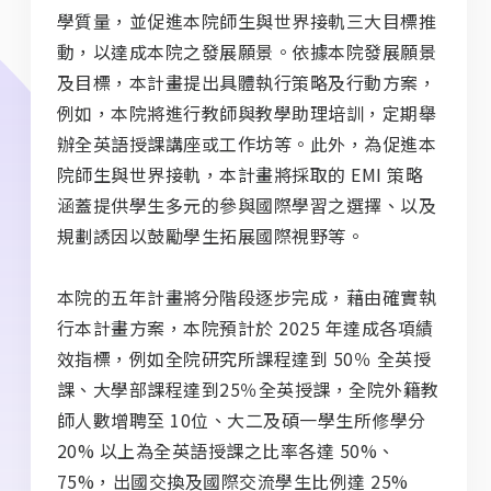
學質量，並促進本院師生與世界接軌三大目標推
動，以達成本院之發展願景。依據本院發展願景
及目標，本計畫提出具體執行策略及行動方案，
例如，本院將進行教師與教學助理培訓，定期舉
辦全英語授課講座或工作坊等。此外，為促進本
院師生與世界接軌，本計畫將採取的 EMI 策略
涵蓋提供學生多元的參與國際學習之選擇、以及
規劃誘因以鼓勵學生拓展國際視野等。
本院的五年計畫將分階段逐步完成，藉由確實執
行本計畫方案，本院預計於 2025 年達成各項績
效指標，例如全院研究所課程達到 50％ 全英授
課、大學部課程達到25％全英授課，全院外籍教
師人數增聘至 10位、大二及碩一學生所修學分
20% 以上為全英語授課之比率各達 50%、
75%，出國交換及國際交流學生比例達 25%