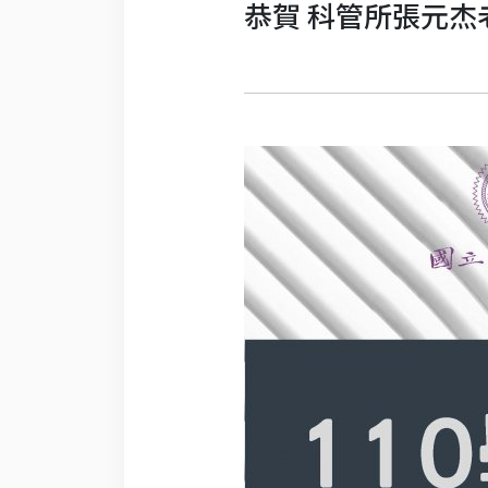
恭賀 科管所張元杰老