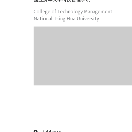
College of Technology Management
National Tsing Hua University
Address