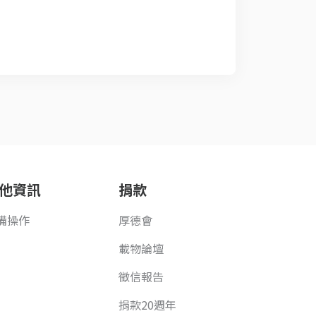
他資訊
捐款
備操作
厚德會
載物論壇
徵信報告
捐款20週年