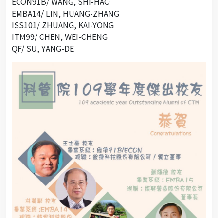
ECON91B/ WANG, SHI-HAO
EMBA14/ LIN, HUANG-ZHANG
ISS101/ ZHUANG, KAI-YONG
ITM99/ CHEN, WEI-CHENG
QF/ SU, YANG-DE