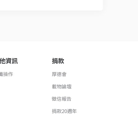
他資訊
捐款
備操作
厚德會
載物論壇
徵信報告
捐款20週年