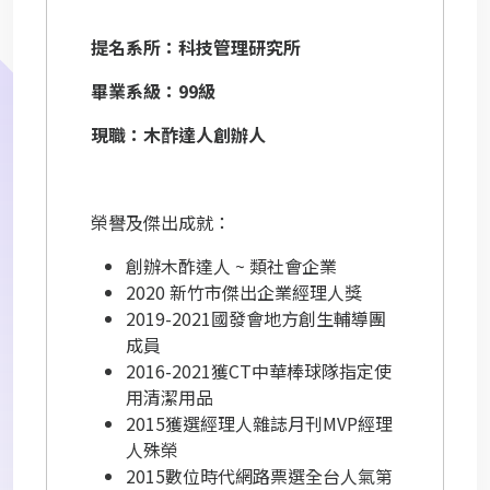
提名系所：科技管理研究所
畢業系級：99級
現職：木酢達人創辦人
榮譽及傑出成就：
創辦木酢達人 ~ 類社會企業
2020
新竹市傑出企業經理人獎
2019-2021
國發會地方創生輔導團
成員
2016-2021
獲CT中華棒球隊指定使
用清潔用品
2015
獲選經理人雜誌月刊MVP經理
人殊榮
2015
數位時代網路票選全台人氣第