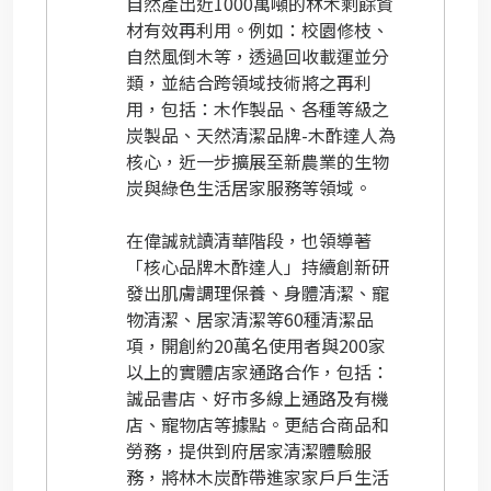
自然產出近1000萬噸的林木剩餘資
材有效再利用。例如：校園修枝、
自然風倒木等，透過回收載運並分
類，並結合跨領域技術將之再利
用，包括：木作製品、各種等級之
炭製品、天然清潔品牌-木酢達人為
核心，近一步擴展至新農業的生物
炭與綠色生活居家服務等領域。
在偉誠就讀清華階段，也領導著
「核心品牌木酢達人」持續創新研
發出肌膚調理保養、身體清潔、寵
物清潔、居家清潔等60種清潔品
項，開創約20萬名使用者與200家
以上的實體店家通路合作，包括：
誠品書店、好市多線上通路及有機
店、寵物店等據點。更結合商品和
勞務，提供到府居家清潔體驗服
務，將林木炭酢帶進家家戶戶生活