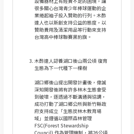
設備器材上有經費不足的困境，讓
很多關心台灣青少年棒球運動的企
業捲起袖子投入贊助的行列。木酢
達人也以新創支持公益的態度，以
贊助費用及清潔用品等行動來支持
台灣高中棒球聯賽黑豹旗。
木酢達人認養湖口後山兩公頃 復育
生態為下一代種下一棵樹
湖口鄉後山提出開發計畫後，偉誠
深知開發後將有許多林木生態會受
到破壞，逐透過不斷溝通與協調，
成功打動了湖口鄉公所與新竹縣政
府支持成立「生態炭林木教育場
域」並遵循以國際森林管理
FSC(
Forest Stewardship
Council
)
作為管理機制，將26公頃