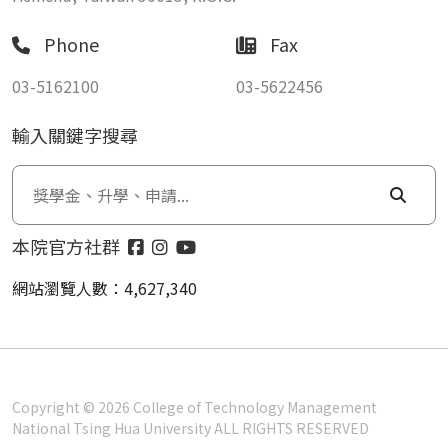
Phone
Fax
03-5162100
03-5622456
輸入關鍵字搜尋
本院官方社群
網站瀏覽人數：4,627,340
Copyright © 2026 College of Technology Management
National Tsing Hua University ALL RIGHTS RESERVED