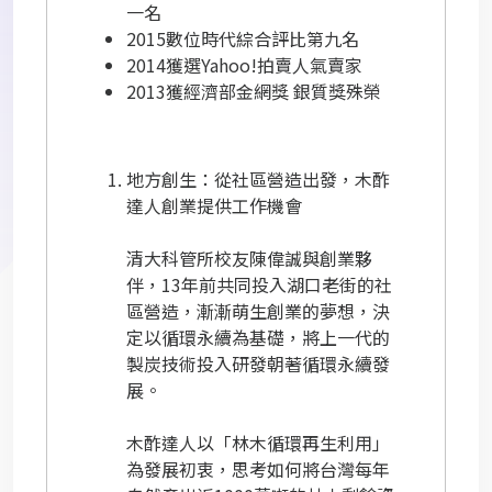
一名
2015
數位時代綜合評比第九名
2014
獲選Yahoo!拍賣人氣賣家
2013
獲經濟部金網獎 銀質獎殊榮
地方創生：從社區營造出發，木酢
達人創業提供工作機會
清大科管所校友陳偉誠與創業夥
伴，13年前共同投入湖口老街的社
區營造，漸漸萌生創業的夢想，決
定以循環永續為基礎，將上一代的
製炭技術投入研發朝著循環永續發
展。
木酢達人以「林木循環再生利用」
為發展初衷，思考如何將台灣每年