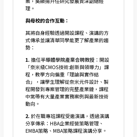
案，吳顯揚升任研究發展資深副總經
理。
與母校的合作互動：
其將自身經驗透過開設課程、演講的方
式傳承並讓清華同學能更了解產業的趨
勢：
1.
擔任
半導體學院產業合聘教授
：開設
「奈米級CMOS技術:創新與領導力」課
程，教學方向偏重「理論與實作結
合」，讓學生理解從奈米元件設計、製
程開發到
專案管理的完整產業鏈，課程
中常帶有大量產業實務案例與最新技術
動向。
2.
於在職專班課程受邀演講，透過演講
分享傳承：HBA企業經營策略管理、
EMBA策略、MBA策略課程演講分享。