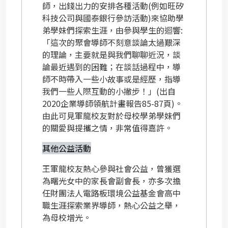
師，出錢出力的安排各種活動
(
例如旺矽
科技公司與國泰銀行參訪活動
)
來協助學
弟學妹們探索生涯，由參與學生的迴響
:
「這次的聚會導師不刻意談論太過艱深
的理論，主要就是與我們聊聊近況，談
論最近遇到的困難；在談話過程中，導
師不時帶入一些小故事或是經歷，指導
我們一些人際互動的小撇步！」
(
出自
2020
企業導師領航計畫報告
85-87
頁
)
。
由此可見軍龍校友對於母校學弟學妹們
的關愛與提攜之情，非常值得嘉許。
其他公益活動
王軍龍校友熱心參與社會公益，曾獲選
為曙光女中的家長會副會長，亦多次擔
任財團法人電路板環境公益基金會高中
職生涯探索業界導師，熱心公益之舉，
為母校增光。