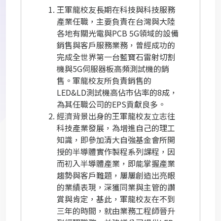
王軍龍校友長期在科技與科技服務
產業任職，主要負責在台灣與大陸
各地有關光電與
PCB 5G
領域的設備
銷售與客戶服務業務，曾經成功的
完成全世界第一台藍寶石雷射切割
機與
5G
伺服器板高頻測試機的銷
售。軍龍校友所負責銷售的
LED&LD
測試機高佔市佔率的
8
成，
為其任職公司的
EPS
貢獻良多。
經濟背景出身的王軍龍校友立志往
科技產業發展，為增進自己的理工
知識，即參加清大自強基金會所開
授的半導體實作製程系列課程，因
而初入半導體產業，即能掌握產業
趨勢與客戶難題，屢屢創造出亮眼
的業績表現，深獲同業與主管的讚
賞與肯定，基此，軍龍校友在不到
三年的時間，就由業務工程師晉升