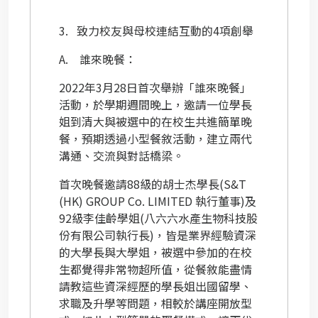
3.
致力校友與母校連結互動的
4
項創舉
A.
誰來晚餐：
2022
年
3
月
28
日首次舉辦「誰來晚餐」
活動，於學期週間晚上，邀請一位學長
姐到清大與被選中的在校生共進簡單晚
餐，預期透過小型餐敘活動，建立兩代
溝通、交流與對話橋梁。
首次晚餐邀請
88
級的胡士杰學長
(S&T
(HK) GROUP Co. LIMITED
執行董事
)
及
92
級李佳齡學姐
(
八六六水產生物科技股
份有限公司執行長
)
，皆是業界經驗資深
的大學長與大學姐，被選中參加的在校
生都覺得非常物超所值，從餐敘能盡情
請教這些資深經歷的學長姐出國留學、
求職及升學等問題，相較於講座開放型