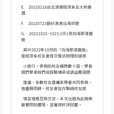
E.
20220218
台北清華經濟系友大和春
酒
F.
20220723
碧砂漁港出海郊遊
G.
20221022~1023 2
天
1
夜向海那漾露
營
其中
2022
年
10
月的「向海那漾露營」
是經濟系校友會首次嘗試辦理的過夜
小旅行，參與的校友橫跨數十屆，學長
姐們學弟妹們或經驗傳承或請益職涯問
建議，多數校友還攜家帶眷共同參與，
皆盡興而歸。校友會旨在聯絡校友感
情並增進互助交流，本次出遊為此精神
最實際的體現，並獲得好評回響。