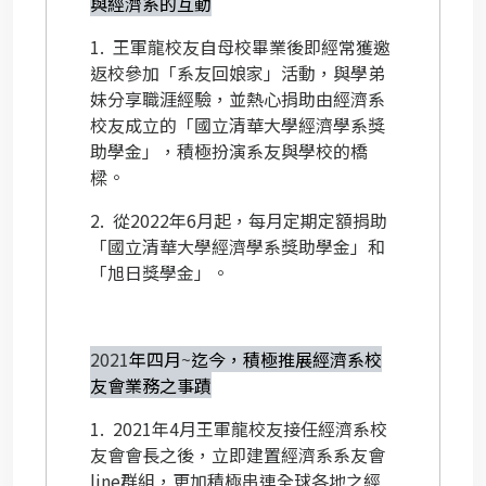
與經濟系的互動
1.
王軍龍校友自母校畢業後即經常獲邀
返校參加「系友回娘家」活動，與學弟
妹分享職涯經驗，並熱心捐助由經濟系
校友成立的「國立清華大學經濟學系獎
助學金」，積極扮演系友與學校的橋
樑。
2.
從
2022
年
6
月起，每月定期定額捐助
「國立清華大學經濟學系獎助學金」和
「旭日獎學金」。
2021
年四月
~
迄今，積極推展經濟系校
友會業務之事蹟
1.
2021
年
4
月王軍龍校友接任經濟系校
友會會長之後，立即建置經濟系系友會
line
群組，更加積極串連全球各地之經