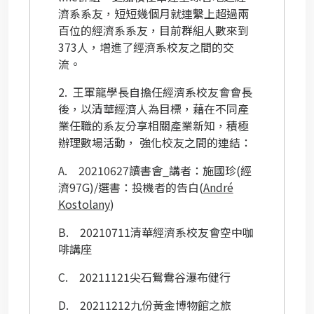
濟系系友，短短幾個月就連繫上超過兩
百位的經濟系系友，目前群組人數來到
373
人，增進了經濟系校友之間的交
流。
2.
王軍龍學長自擔任經濟系校友會會長
後，以清華經濟人為目標，藉在不同產
業任職的系友分享相關產業新知，積極
辦理數場活動， 強化校友之間的連結：
A.
20210627
讀書會
_
講者：施國珍
(
經
濟
97G)/
選書：投機者的告白
(
André
Kostolany
)
B.
20210711
清華經濟系校友會空中咖
啡講座
C.
20211121
尖石鴛鴦谷瀑布健行
D.
20211212
九份黃金博物館之旅