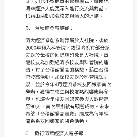
式，如此小型簡單的聚餐模式，讓兩代
清華經濟人能更深入進行交流與對話，
也藉由活動加強校友與清大的連結。
B.
台積館登高競賽：
清大經濟系創系時隸屬於人社院，後於
2000
年轉入科管院，故經濟系有部分系
友對於母校的回憶與印象是人社院，軍
龍校友為加強經濟系校友與科管院的連
結，有了台積館登高的構想，藉由台積
館登高活動，加深校友對於科管院認同
感，並於今年
4
月經濟系校友回娘家首次
舉辦，獲得在校生與校友熱烈響應與參
與，也讓今年校友回娘家參與人數衝高
至
90
人，首次舉辦就有顯著成效。未來
希望「台積館登高競賽」能成為每年經
濟系系友回娘家的特色活動。
C.
發行清華經濟人電子報：