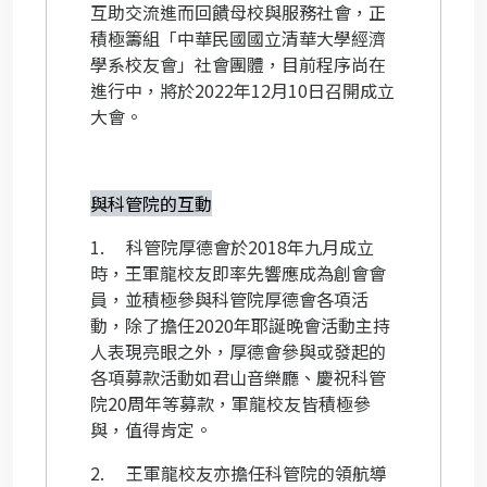
互助交流進而回饋母校與服務社會，正
積極籌組「中華民國國立清華大學經濟
學系校友會」社會團體，目前程序尚在
進行中，將於
2022
年
12
月
10
日召開成立
大會。
與科管院的互動
1.
科管院厚德會於
2018
年九月成立
時，王軍龍校友即率先響應成為創會會
員，並積極參與科管院厚德會各項活
動，除了擔任
2020
年耶誕晚會活動主持
人表現亮眼之外，厚德會參與或發起的
各項募款活動如君山音樂廳、慶祝科管
院
20
周年等募款，軍龍校友皆積極參
與，值得肯定。
2.
王軍龍校友亦擔任科管院的領航導