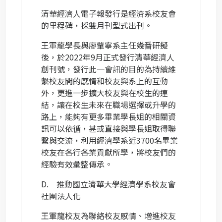
清華經濟人電子報發行是經濟系校友會
的里程碑，採雙月刊型式出刊。
王軍龍學長與廖肇寧系主任幾番研擬
後，於
2022
年
9
月正式發行清華經濟人
創刊號，發行此一會訊的目的為持續維
繫校友間的感情和校友與系上的互動
外，更進一步擴大校友與在校生的連
結，讓在校生未來在職場選擇或升學的
路上，能夠有更多畢業學長姐的相關資
訊可以依循，甚或直接與學長姐取得聯
繫與交流，利用經濟學系近
3700
名畢業
校友在各行各業貢獻所學，將校友們的
經驗有效彙整傳承。
D.
推動國立清華大學經濟學系校友會
社團法人化
王軍龍校友為聯絡校友感情、增進校友