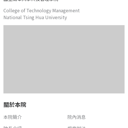
College of Technology Management
National Tsing Hua University
關於本院
本院簡介
院內消息