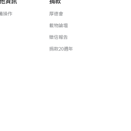
他資訊
捐款
備操作
厚德會
載物論壇
徵信報告
捐款20週年