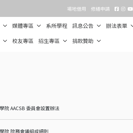
場地借用
修繕申請
院
媒體專區
系所學程
訊息公告
辦法表單
區
校友專區
招生專區
捐款贊助
學院 AACSB 委員會設置辦法
理學院 院務會議組成細則