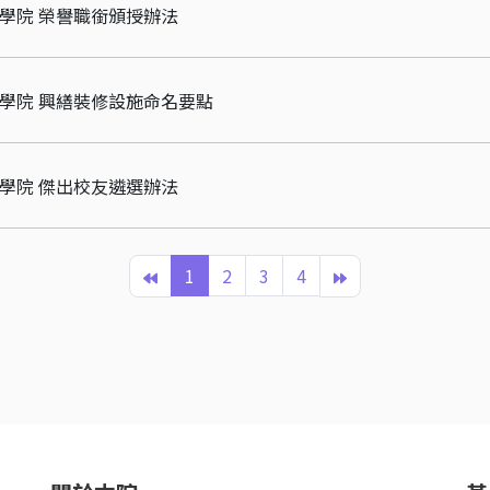
理學院 榮譽職銜頒授辦法
理學院 興繕裝修設施命名要點
理學院 傑出校友遴選辦法
1
2
3
4