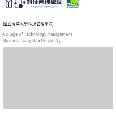
國立清華大學科技管理學院
College of Technology Management
National Tsing Hua University