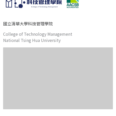
國立清華大學科技管理學院
College of Technology Management
National Tsing Hua University