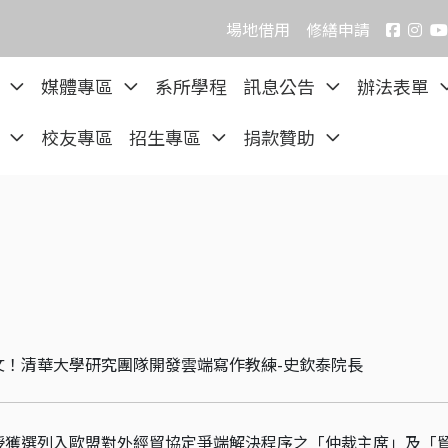
場地借用
修繕申請
院
媒體專區
系所學程
訊息公告
辦法表單
區
校友專區
招生專區
捐款贊助
文！清華大學研究團隊開發雲端寫作教練-史欽泰院長