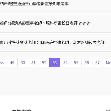
教育部審查通過玉山學者計畫續期申請案
老師 : 經濟系廖肇寧老師、服科所雷松亞老師 🎉🎉🎉
師傑出教學獎獲獎老師：IMBA許智強老師、計財系鄧筱蓉老師
ss
49
50
51
52
53
54
55
56
57
Mo