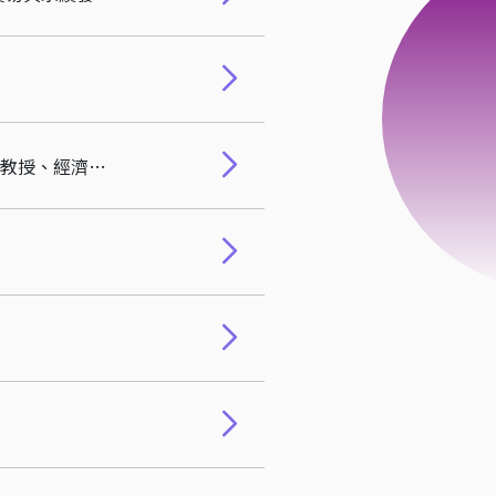
本院110學年度通過升等教師：科法所林勤富教授、經濟系黃賀寶副教授、計財系潘虹華副教授、經濟系郭俊宏副教授