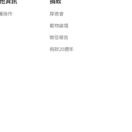
他資訊
捐款
備操作
厚德會
載物論壇
徵信報告
捐款20週年