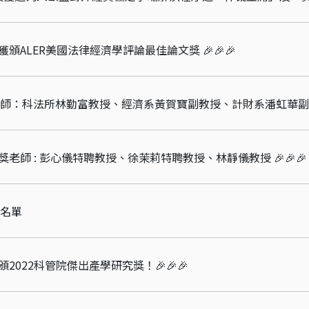
頒ALER美國法律經濟學評論最佳論文獎 🎉🎉🎉
獎老師 : 彭心儀特聘教授、徐茉莉特聘教授、林靜儀教授 🎉🎉🎉
獎名單
2022科管院傑出產學研究獎！🎉🎉🎉