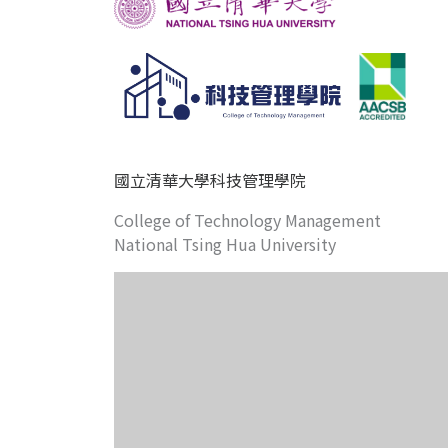
國立清華大學科技管理學院
College of Technology Management
National Tsing Hua University