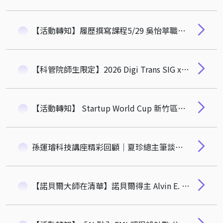
【活動轉知】履歷撰寫課程5/29 吳怡葶職涯諮詢師：打造跨領域法律人高勝率履歷
【科管院師生限定】2026 Digi Trans SIG x Young TEN微聚｜聯名活動
【活動轉知】 Startup World Cup 新竹區域賽 已正式開放報名！
孫運璿科技講座精彩回顧｜夏珍總主筆談「歡迎進入破碎的後真相時代-媒體、數位、政治」
【諾貝爾大師在清華】諾貝爾得主 Alvin E. Roth 蒞臨科管院：跨越金錢，用經濟學解決生命的難題