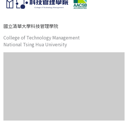
國立清華大學科技管理學院
College of Technology Management
National Tsing Hua University