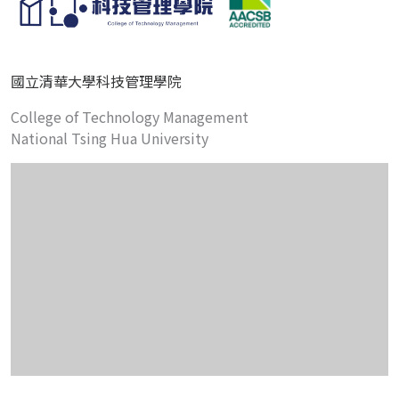
國立清華大學科技管理學院
College of Technology Management
National Tsing Hua University