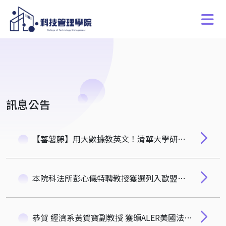
訊息公告
【蕃薯藤】用大數據教英文！清華大學研究團隊開發雲端寫作教練-史欽泰院長
本院科法所彭心儀特聘教授獲選列入歐盟對外經貿協定爭端解決程序之「仲裁主席」及「貿易與永續發展專家」候選人名單。
恭賀 經濟系黃賀寶副教授 獲頒ALER美國法律經濟學評論最佳論文獎 🎉🎉🎉