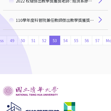
2022 校級傑出教學獎獲獎老師 : 經濟系廖肇寧老師、服科所雷松亞老師 🎉🎉🎉
110學年度科管院兼任教師傑出教學獎獲獎老師：IMBA許智強老師、計財系鄧筱蓉老師
ss
49
50
51
52
53
54
55
56
57
Mo