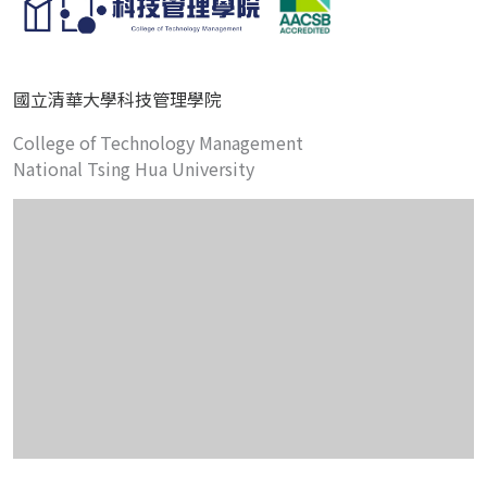
國立清華大學科技管理學院
College of Technology Management
National Tsing Hua University