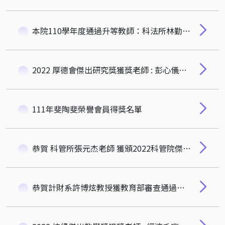
本院110學年度通過升等教師：科法所林勤富教授、經濟系黃賀寶副教授、計財系潘虹華副教授、經濟系郭俊宏副教授
2022 厚德會傑出研究獎獲獎老師 : 彭心儀特聘教授、徐茉莉特聘教授、林靜儀教授 🎉🎉🎉
111年斐陶斐榮譽會員得獎名單
恭賀 科管所張元杰老師 獲頒2022科管院傑出產學研究獎！🎉🎉🎉
恭賀計財系許博炫教授獲教育部審查通過玉山學者計畫續期申請案