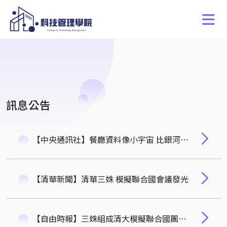
訊息公告
【中央通訊社】餐廳資料像小宇宙 比銀河系行星多十倍-徐茉莉
【清華新聞】清華三姝 模擬聯合國會議發光
【自由時報】三姝組成清大模擬聯合國團隊 勇獲國際評審特別獎