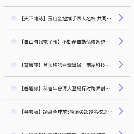
【天下雜誌】玉山金控攜手四大名校 共同推動玉山學術獎
【自由時報電子報】不動產自動估價系統公益性平台免費查詢 清華計財系林哲群教授
【蕃薯藤】首次移師台灣舉辦 兩岸科技管理學術年會21日在清大隆重登場
【蕃薯藤】科管年會清大登場探討跨界創新 院士論壇探討產學合作與高教轉型
【蕃薯藤】躋身全球前5%頂尖認證名校之列 清華大學通過AACSB認證