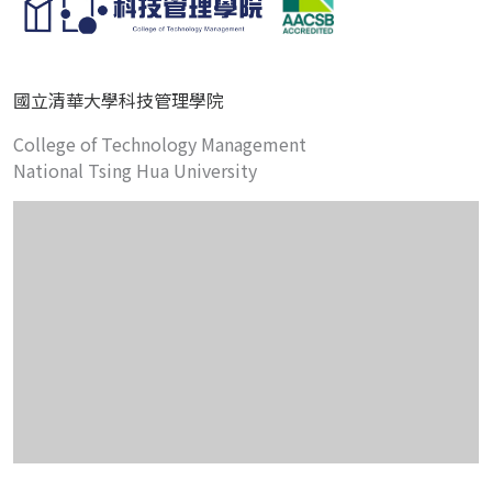
國立清華大學科技管理學院
College of Technology Management
National Tsing Hua University