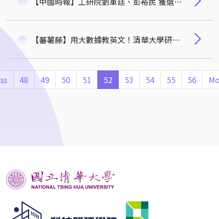
【中國時報】工研院劉軍廷、彭裕民 獲選科技管理學會院士-張元杰老師
【蕃薯藤】用大數據教英文！清華大學研究團隊開發雲端寫作教練-史欽泰院長
ss
48
49
50
51
52
53
54
55
56
Mo