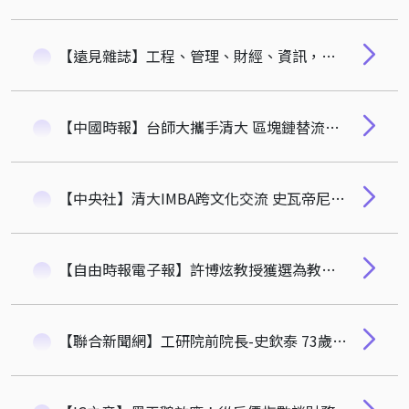
【遠見雜誌】工程、管理、財經、資訊，碩士起薪五強大學出列_遠見雜誌_管理學群 台大、清大50K並列第一，跨域成新顯學
【中國時報】台師大攜手清大 區塊鏈替流行音樂產業加值
【中央社】清大IMBA跨文化交流 史瓦帝尼郡主稱讚台灣防疫
【自由時報電子報】許博炫教授獲選為教育部108年度玉山學者！
【聯合新聞網】工研院前院長-史欽泰 73歲「推動台灣，繼續學習」