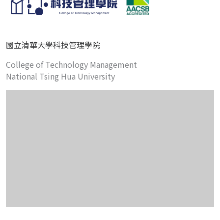
國立清華大學科技管理學院
College of Technology Management
National Tsing Hua University