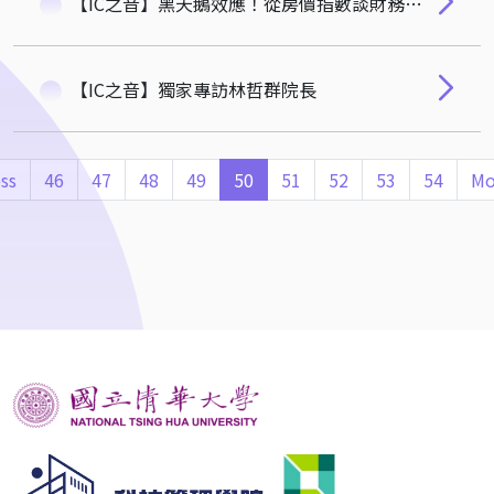
【IC之音】黑天鵝效應！從房價指數談財務風險管理｜清華安富金融工程研究中心/林哲群院長、馬瑞辰執行長、黃裕烈教授
【IC之音】獨家專訪林哲群院長
ss
46
47
48
49
50
51
52
53
54
Mo