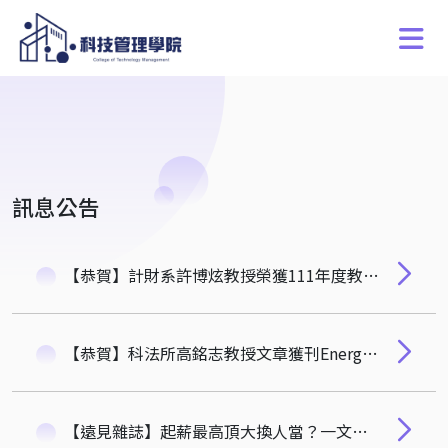
訊息公告
【恭賀】計財系許博炫教授榮獲111年度教育部學術獎 🎉🎉🎉
【恭賀】科法所高銘志教授文章獲刊Energy Strategy Reviews (能源類別SCI前15%之期刊)
【遠見雜誌】起薪最高頂大換人當？一文看懂2022碩士起薪Top5！