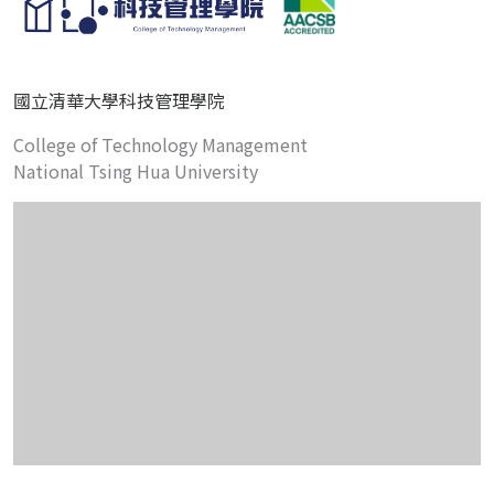
國立清華大學科技管理學院
College of Technology Management
National Tsing Hua University