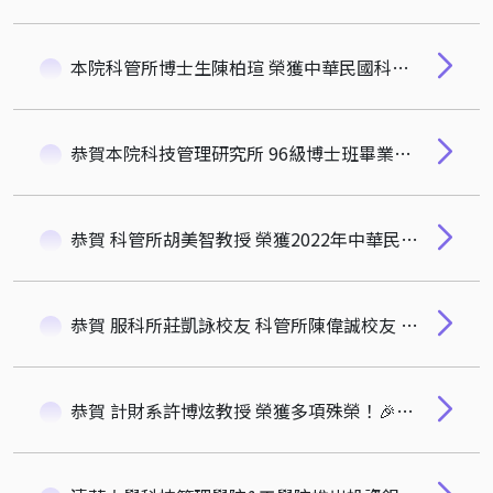
本院科管所博士生陳柏瑄 榮獲中華民國科技管理學會 2022科技管理博士論文獎佳作！🎉🎉🎉 指導教授：張元杰教授
恭賀本院科技管理研究所 96級博士班畢業生 陳旻男學長榮獲111年度 吳大猷先生紀念獎！
恭賀 科管所胡美智教授 榮獲2022年中華民國科技管理學會院士 🎉🎉🎉
恭賀 服科所莊凱詠校友 科管所陳偉誠校友 榮獲第60屆十大傑出青年的殊榮！
恭賀 計財系許博炫教授 榮獲多項殊榮！🎉🎉🎉