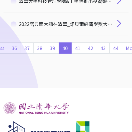
清華大學科技管理學院&工學院推出投資銀行金融講座_財經科普系列演講，邀請動機系84B校友、永豐銀行曹為實董事長，歡迎踴躍報名參加！
2022諾貝爾大師在清華_諾貝爾經濟學獎大師 清華科管論壇-保羅・羅默Paul M.Romer
ss
36
37
38
39
40
41
42
43
44
Mo