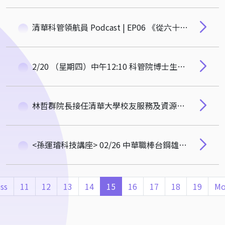
清華科管領航員 Podcast | EP06 《從六十位起跳到千人盛會：亞洲房地產學界領袖親述學術圈崛起史》
2/20 （星期四）中午12:10 科管院博士生研究獎頒獎典禮 邀請您參加
林哲群院長接任清華大學校友服務及資源發展長
<孫運璿科技講座> 02/26 中華職棒台鋼雄鷹總教練洪一中 首場演講邀請
ss
11
12
13
14
15
16
17
18
19
Mo