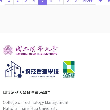
1
2
3
4
5
6
7
8
9
More
國立清華大學科技管理學院
College of Technology Management
National Tsing Hua University