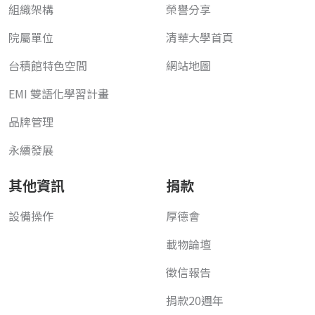
組織架構
榮譽分享
院屬單位
清華大學首頁
台積館特色空間
網站地圖
EMI 雙語化學習計畫
品牌管理
永續發展
其他資訊
捐款
設備操作
厚德會
載物論壇
徵信報告
捐款20週年